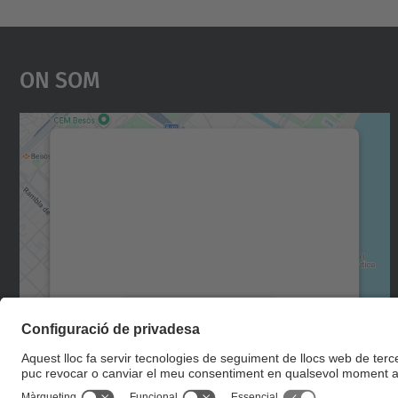
On Som
Necessitem el vostre consentiment
per carregar el servei Google Maps!
Utilitzem un servei de tercers per incrustar
contingut del mapa que pugui recollir dades
sobre la vostra activitat. Reviseu-ne els
detalls i accepteu el servei per veure el mapa.
Més Informació
Accepta
powered by
Usercentrics Consent