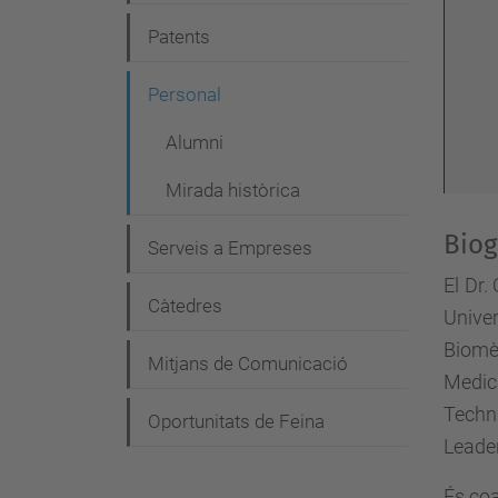
g
Patents
a
c
Personal
i
Alumni
ó
Mirada històrica
Biog
Serveis a Empreses
El Dr.
Càtedres
Univer
Biomèd
Mitjans de Comunicació
Medic
Techn
Oportunitats de Feina
Leader
És coa