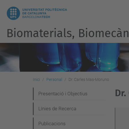
Biomaterials, Biomecàni
Inici
Personal
Dr. Carles Mas-Moruno
Dr.
N
Presentació i Objectius
a
Línies de Recerca
v
e
Publicacions