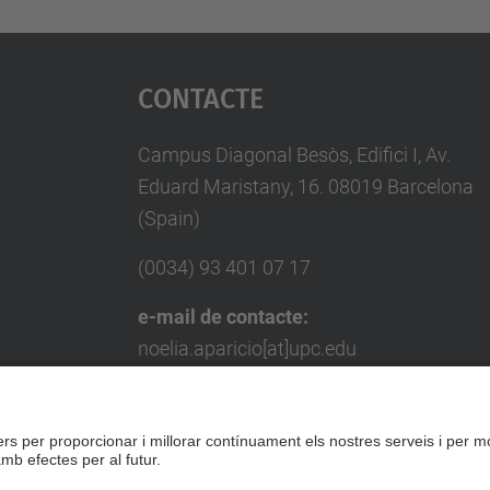
Contacte
Campus Diagonal Besòs, Edifici I, Av.
Eduard Maristany, 16. 08019 Barcelona
(Spain)
(0034) 93 401 07 17
e-mail de contacte:
noelia.aparicio[at]upc.edu
e-mail de contacte per a empreses:
miquel.punset[at]upc.edu
Formulari de contacte