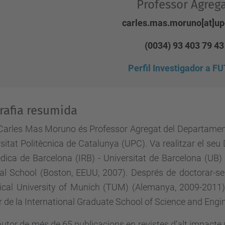
Professor Agreg
carles.mas.moruno[at]up
(0034) 93 403 79 43
Perfil Investigador a F
rafia resumida
 Carles Mas Moruno és Professor Agregat del Departament 
sitat Politècnica de Catalunya (UPC). Va realitzar el seu
ica de Barcelona (IRB) - Universitat de Barcelona (UB) (
al School (Boston, EEUU, 2007). Després de doctorar-se 
ical University of Munich (TUM) (Alemanya, 2009-2011
 de la International Graduate School of Science and Engin
utor de més de 65 publicacions en revistes d’alt impacte (Ín