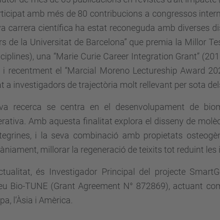
ticipat amb més de 80 contribucions a congressos intern
a carrera científica ha estat reconeguda amb diverses dis
s de la Universitat de Barcelona” que premia la Millor Te
sciplines), una “Marie Curie Career Integration Grant” (2
, i recentment el “Marcial Moreno Lectureship Award 20
t a investigadors de trajectòria molt rellevant per sota del
va recerca se centra en el desenvolupament de bioma
rativa. Amb aquesta finalitat explora el disseny de molè
ntegrines, i la seva combinació amb propietats osteogèn
àniament, millorar la regeneració de teixits tot reduint les
ctualitat, és Investigador Principal del projecte Smart
eu Bio-TUNE (Grant Agreement N° 872869), actuant com 
pa, l’Àsia i Amèrica.