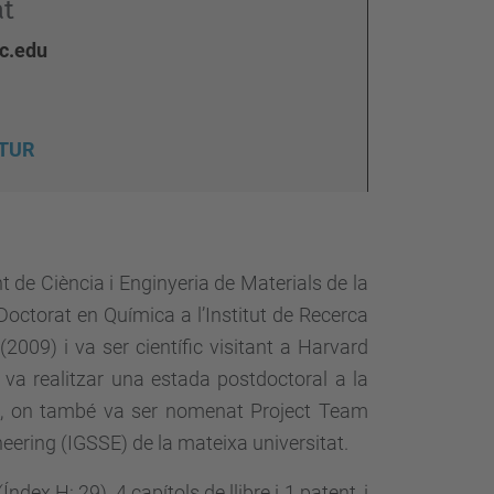
at
c.edu
UTUR
de Ciència i Enginyeria de Materials de la
 Doctorat en Química a l’Institut de Recerca
2009) i va ser científic visitant a Harvard
va realitzar una estada postdoctoral a la
), on també va ser nomenat Project Team
eering (IGSSE) de la mateixa universitat.
dex H: 29), 4 capítols de llibre i 1 patent, i