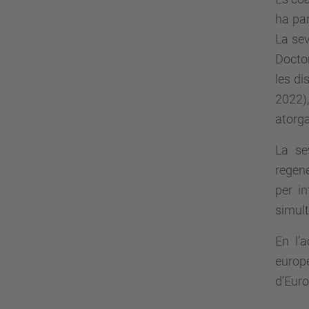
ha par
La sev
Doctor
les di
2022)
atorga
La se
regene
per i
simult
En l’a
europ
d’Euro