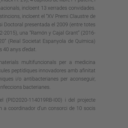
acionals, incloent 13 xerrades convidades.
tincions, incloent el “XV Premi Claustre de
si Doctoral presentada el 2009 (entre totes
012-2015), una “Ramón y Cajal Grant” (2016-
20” (Reial Societat Espanyola de Química)
s 40 anys d’edat.
terials multifuncionals per a medicina
cules peptídiques innovadores amb afinitat
iques i/o antibacterianes per aconseguir,
 infeccions bacterianes.
Gel (PID2020-114019RB-I00) i del projecte
a coordinador d’un consorci de 10 socis