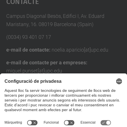
Contacte
Management Platform
Campus Diagonal Besòs, Edifici I, Av. Eduard
Maristany, 16. 08019 Barcelona (Spain)
(0034) 93 401 07 17
e-mail de contacte:
noelia.aparicio[at]upc.edu
e-mail de contacte per a empreses:
miquel.punset[at]upc.edu
Formulari de contacte
Llista Xarxes Socials