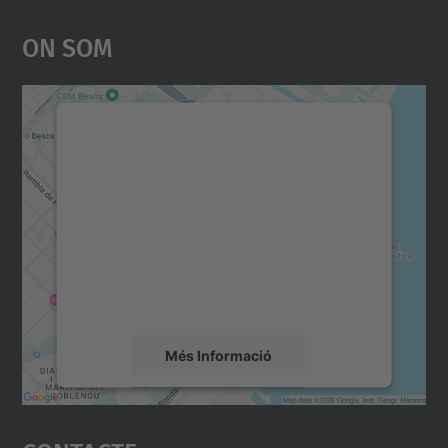
On Som
Necessitem el vostre
consentiment per carregar el
servei Google Maps!
Utilitzem un servei de tercers per incrustar
contingut del mapa que pugui recollir dades
sobre la vostra activitat. Reviseu-ne els
detalls i accepteu el servei per veure el
mapa.
Més Informació
Accepta
powered by
Usercentrics Consent