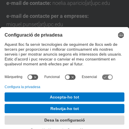
e-mail de contacte:
noelia.aparicio[at]upc.edu
e-mail de contacte per a empreses:
miquel.punset[at]upc.edu
Formulari de contacte
Llista Xarxes Socials
© UPC
Desenvolupat amb
Mapa del lloc
Accessibilitat