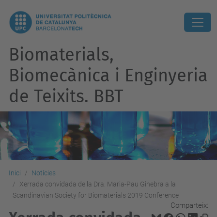
Biomaterials,
Biomecànica i Enginyeria
de Teixits. BBT
Inici
Notícies
Xerrada convidada de la Dra. Maria-Pau Ginebra a la
Scandinavian Society for Biomaterials 2019 Conference
Comparteix: