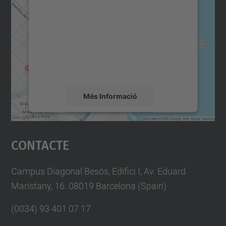
servei Google Maps!
Utilitzem un servei de tercers per incrustar
contingut del mapa que pugui recollir dades
sobre la vostra activitat. Reviseu-ne els
detalls i accepteu el servei per veure el
mapa.
Més Informació
Accepta
Contacte
powered by
Usercentrics Consent
Management Platform
Campus Diagonal Besòs, Edifici I, Av. Eduard
Maristany, 16. 08019 Barcelona (Spain)
(0034) 93 401 07 17