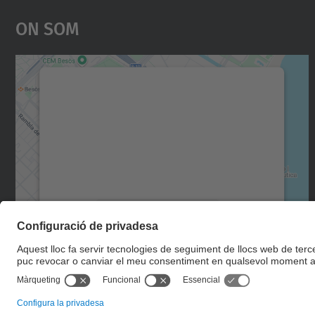
On Som
Necessitem el vostre consentiment
per carregar el servei Google Maps!
Utilitzem un servei de tercers per incrustar
contingut del mapa que pugui recollir dades
sobre la vostra activitat. Reviseu-ne els
detalls i accepteu el servei per veure el mapa.
Més Informació
Accepta
powered by
Usercentrics Consent
Management Platform