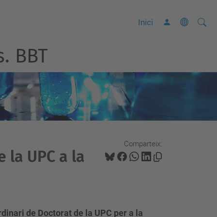
Cerca
C
Inici
e
s. BBT
r
c
a
a
v
a
n
Comparteix:
ç
 la UPC a la
a
d
a
…
dinari de Doctorat de la UPC per a la