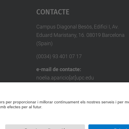
Contacte
Campus Diagonal Besòs, Edifici I, Av.
Eduard Maristany, 16. 08019 Barcelona
(Spain)
(0034) 93 401 07 17
e-mail de contacte:
noelia.aparicio[at]upc.edu
e-mail de contacte per a empreses:
miquel.punset[at]upc.edu
Formulari de contacte