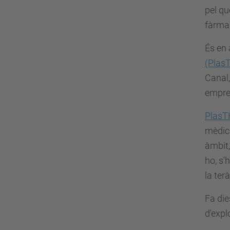
pel qu
fàrmac
És en 
(Plas
Canal,
empres
PlasT
mèdica
àmbit,
ho, s'
la terà
Fa die
d'expl