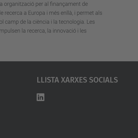
 organització per al finançament de
e recerca a Europa i més enllà, i permet als
l camp de la ciència i la tecnologia. Les
ulsen la recerca, la innovació i les
Llista Xarxes Socials