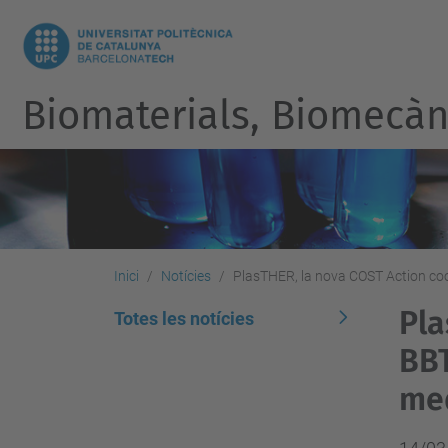
Biomaterials, Biomecàni
Inici
Notícies
PlasTHER, la nova COST Action coor
Pla
Totes les notícies
BBT
med