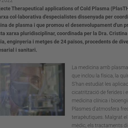
/2022
ojecte Therapeutical applications of Cold Plasma (PlasT
rxa col·laborativa d'especialistes dissenyada per coordin
ina de plasma i que promou el desenvolupament d'un p
a xarxa pluridisciplinar, coordinada per la Dra. Cristina
ia, enginyeria i metges de 24 països, procedents de div
arial i sanitari.
La medicina amb plasma é
que inclou la física, la quí
S'han estudiat les aplica
cicatrització de ferides i
medicina clínica i bioengin
Plasmes d'atmosfera freda
terapèutiques. Malgrat el 
mèdic, els tractaments di