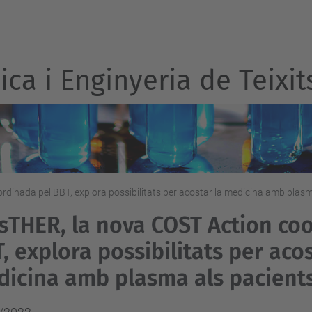
ca i Enginyeria de Teixit
dinada pel BBT, explora possibilitats per acostar la medicina amb plasm
sTHER, la nova COST Action co
, explora possibilitats per acos
icina amb plasma als pacient