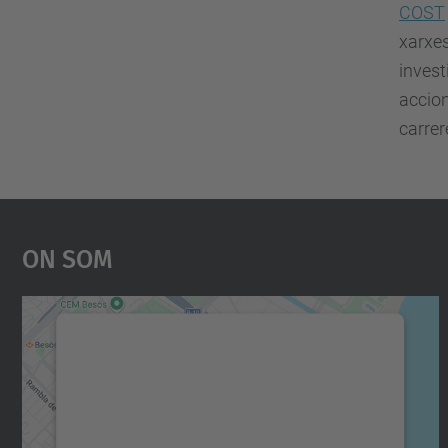
COST
xarxes
invest
accion
carrer
On Som
Necessitem el vostre consentiment
per carregar el servei Google Maps!
Utilitzem un servei de tercers per incrustar
contingut del mapa que pugui recollir dades