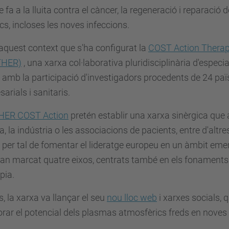
e fa a la lluita contra el càncer, la regeneració i reparació 
s, incloses les noves infeccions.
aquest context que s'ha configurat la
COST Action Therape
THER)
, una xarxa col·laborativa pluridisciplinària d'especia
 amb la participació d'investigadors procedents de 24 paï
arials i sanitaris.
HER COST Action
pretén establir una xarxa sinèrgica que a
, la indústria o les associacions de pacients, entre d'altres
 per tal de fomentar el lideratge europeu en un àmbit emer
han marcat quatre eixos, centrats també en els fonaments ci
pia.
s, la xarxa va llançar el seu
nou lloc web
i xarxes socials, 
orar el potencial dels plasmas atmosfèrics freds en nove