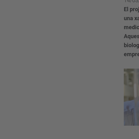
14/03
El pr
una xa
medic
Aquest
biolog
empres