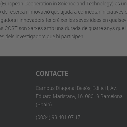
(European Cooperation in Science and Technology) és una
 de recerca i innovació que ajuda a connectar iniciatives d
igadors i innovadors fer créixer les seves idees en qualsevo
s COST són xarxes amb una durada de quatre anys que imp
es dels investigadors que hi participen.
Contacte
Campus Diagonal Besòs, Edifici I, Av.
Eduard Maristany, 16. 08019 Barcelona
(Spain)
(0034) 93 401 07 17