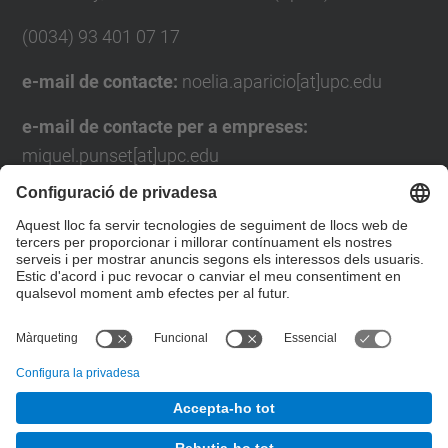
(0034) 93 401 07 17
e-mail de contacte:
noelia.aparicio[at]upc.edu
e-mail de contacte per a empreses:
miquel.punset[at]upc.edu
Formulari de contacte
Llista Xarxes Socials
© UPC