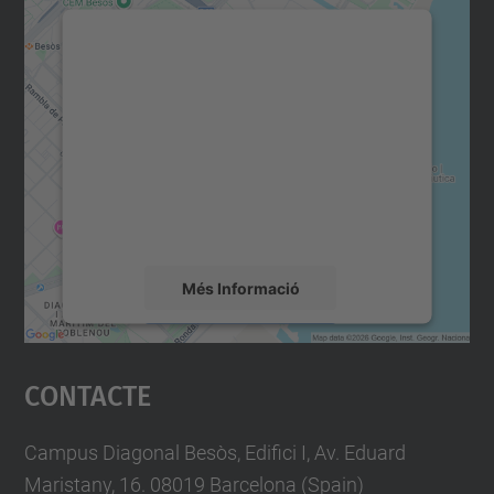
Necessitem el vostre
consentiment per carregar el
servei Google Maps!
Utilitzem un servei de tercers per incrustar
contingut del mapa que pugui recollir dades
sobre la vostra activitat. Reviseu-ne els
detalls i accepteu el servei per veure el
mapa.
Més Informació
Accepta
Contacte
powered by
Usercentrics Consent
Management Platform
Campus Diagonal Besòs, Edifici I, Av. Eduard
Maristany, 16. 08019 Barcelona (Spain)