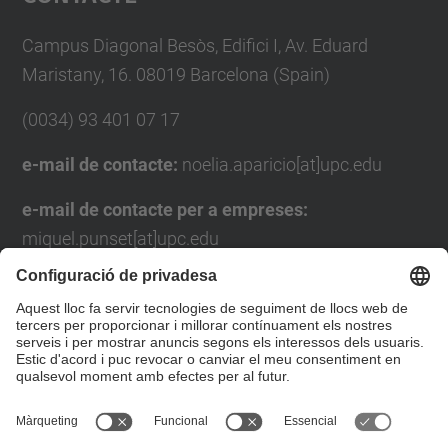
Management Platform
Campus Diagonal Besòs, Edifici I, Av. Eduard
Maristany, 16. 08019 Barcelona (Spain)
(0034) 93 401 07 17
e-mail de contacte:
noelia.aparicio[at]upc.edu
e-mail de contacte per a empreses:
miquel.punset[at]upc.edu
Formulari de contacte
Llista Xarxes Socials