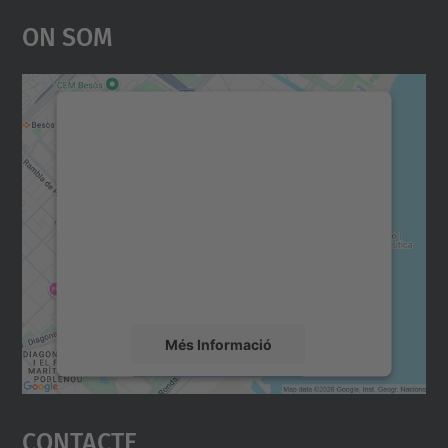
On Som
Necessitem el vostre
consentiment per carregar el
servei Google Maps!
Utilitzem un servei de tercers per incrustar
contingut del mapa que pugui recollir dades
sobre la vostra activitat. Reviseu-ne els
detalls i accepteu el servei per veure el
mapa.
Més Informació
Accepta
Contacte
powered by
Usercentrics Consent