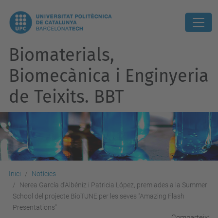
Biomaterials,
Biomecànica i Enginyeria
de Teixits. BBT
Inici
Notícies
Nerea García d'Albéniz i Patricia López, premiades a la Summer
School del projecte BioTUNE per les seves "Amazing Flash
Presentations"
Comparteix: