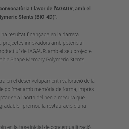
 convocatòria Llavor de l'AGAUR, amb el
ymeric Stents (BIO-4D)".
ha resultat finançada en la darrera
a projectes innovadors amb potencial
productiu"
de l'AGAUR, amb el seu projecte
adable Shape Memory Polymeric Stents
tra en el desenvolupament i valoració de la
t de polímer amb memòria de forma, imprès
aptar-se a l'aorta del nen a mesura que
degradable i promou la restauració d'una
in en la fase inicial de conceptualització