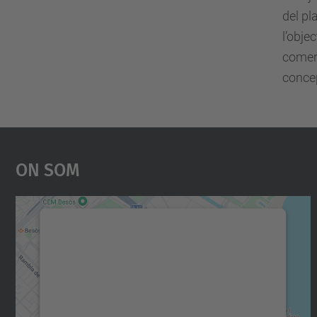
del pl
l’obje
comerc
concep
On Som
Necessitem el vostre consentiment
per carregar el servei Google Maps!
Utilitzem un servei de tercers per incrustar
contingut del mapa que pugui recollir dades
sobre la vostra activitat. Reviseu-ne els