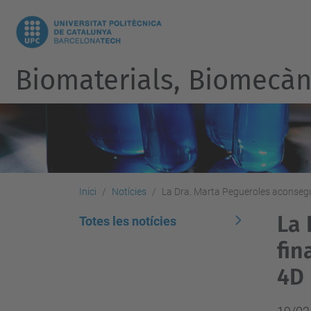
Biomaterials, Biomecàni
Inici
Notícies
La Dra. Marta Pegueroles aconsegue
La 
Totes les notícies
fin
4D