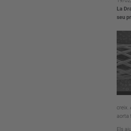
19/02
La Dr
seu p
creix.
aorta 
Els aj