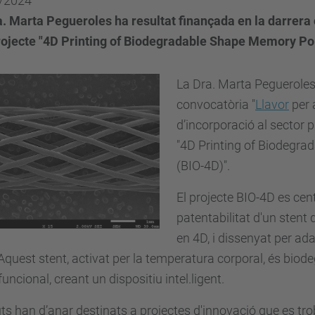
/2024
a. Marta Pegueroles ha resultat finançada en la darrera
rojecte "4D Printing of Biodegradable Shape Memory Pol
La Dra. Marta Pegueroles 
convocatòria "
Llavor
per 
d’incorporació al sector 
"4D Printing of Biodegr
(BIO-4D)".
El projecte BIO-4D
es cen
patentabilitat d'un sten
en 4D, i dissenyat per ad
 Aquest stent, activat per la temperatura corporal, és bio
funcional, creant un dispositiu intel.ligent.
uts han d’anar destinats a projectes d'innovació que es trob