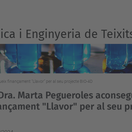
ca i Enginyeria de Teixit
ix finançament "Llavor" per al seu projecte BIO-4D
Dra. Marta Pegueroles aconseg
ançament "Llavor" per al seu p