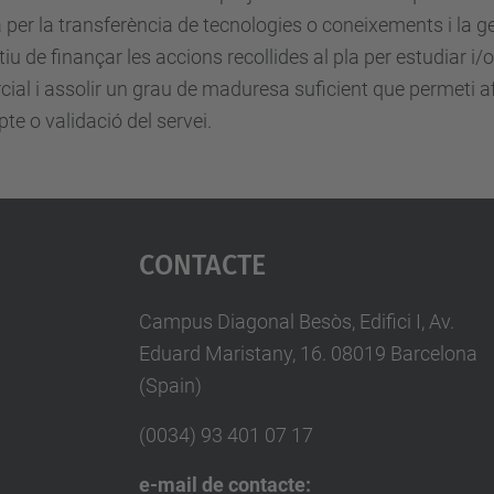
a per la transferència de tecnologies o coneixements i la g
ctiu de finançar les accions recollides al pla per estudiar i/o
ial i assolir un grau de maduresa suficient que permeti a
te o validació del servei.
Contacte
Campus Diagonal Besòs, Edifici I, Av.
Eduard Maristany, 16. 08019 Barcelona
(Spain)
(0034) 93 401 07 17
e-mail de contacte: