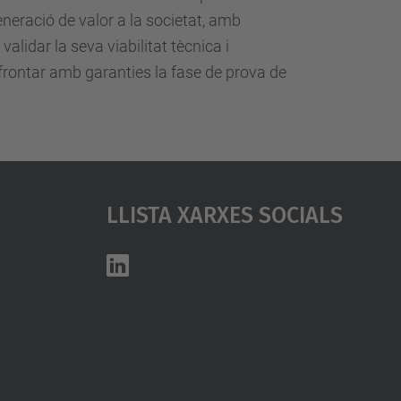
eneració de valor a la societat, amb
 validar la seva viabilitat tècnica i
frontar amb garanties la fase de prova de
Llista Xarxes Socials