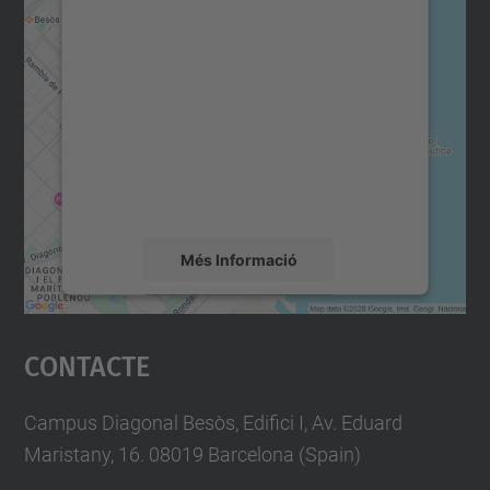
Necessitem el vostre
consentiment per carregar el
servei Google Maps!
Utilitzem un servei de tercers per incrustar
contingut del mapa que pugui recollir dades
sobre la vostra activitat. Reviseu-ne els
detalls i accepteu el servei per veure el
mapa.
Més Informació
Accepta
Contacte
powered by
Usercentrics Consent
Management Platform
Campus Diagonal Besòs, Edifici I, Av. Eduard
Maristany, 16. 08019 Barcelona (Spain)