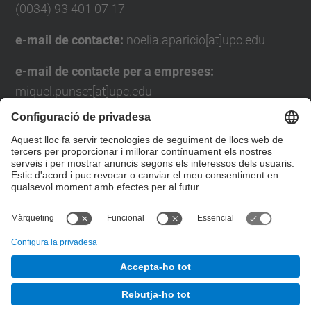
(0034) 93 401 07 17
e-mail de contacte:
noelia.aparicio[at]upc.edu
e-mail de contacte per a empreses:
miquel.punset[at]upc.edu
Formulari de contacte
Llista Xarxes Socials
© UPC