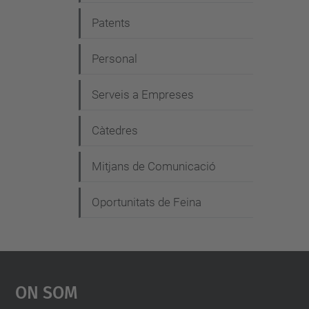
g
Patents
a
c
Personal
i
Serveis a Empreses
ó
Càtedres
Mitjans de Comunicació
Oportunitats de Feina
On Som