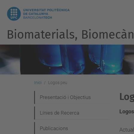
Biomaterials, Biomecàni
Inici
Logos peu
Log
N
Presentació i Objectius
a
Logos
Línies de Recerca
v
e
Publicacions
Actual