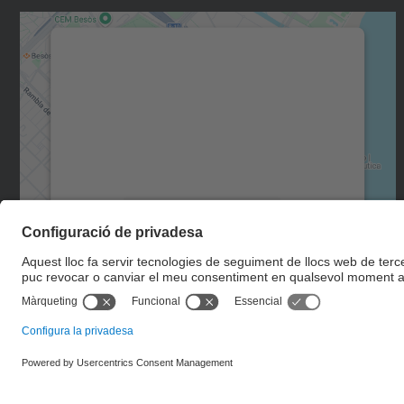
Necessitem el vostre consentiment
per carregar el servei Google Maps!
Utilitzem un servei de tercers per incrustar
contingut del mapa que pugui recollir dades
sobre la vostra activitat. Reviseu-ne els
detalls i accepteu el servei per veure el mapa.
Més Informació
Accepta
powered by
Usercentrics Consent
Management Platform
© UPC