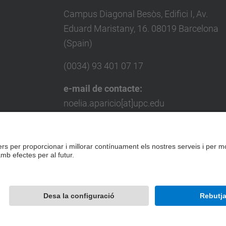
Campus Diagonal Besòs, Edifici I, Av.
Eduard Maristany, 16. 08019 Barcelona
(Spain)
(0034) 93 401 07 17
e-mail de contacte:
noelia.aparicio[at]upc.edu
e-mail de contacte per a empreses:
miquel.punset[at]upc.edu
Formulari de contacte
Desenvolupat amb
Mapa del lloc