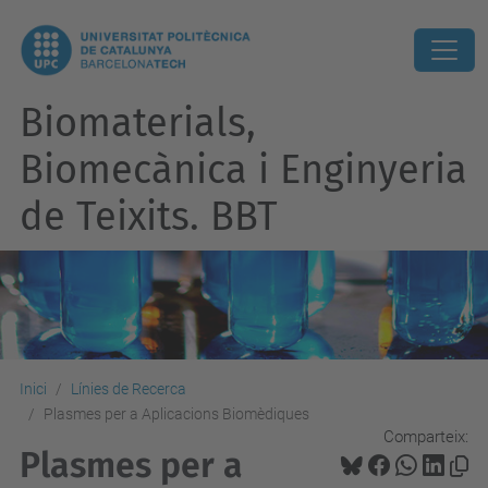
Biomaterials,
Biomecànica i Enginyeria
de Teixits. BBT
Inici
Línies de Recerca
Plasmes per a Aplicacions Biomèdiques
Comparteix:
Plasmes per a