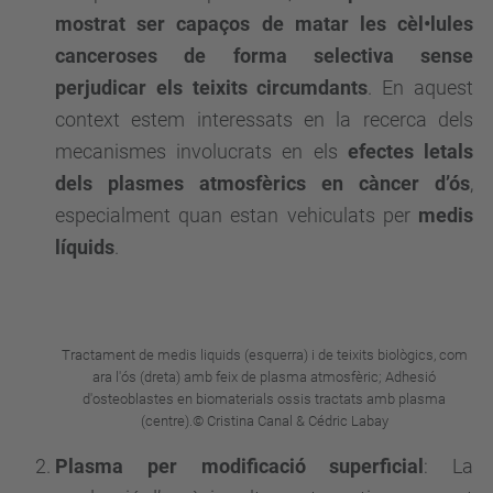
mostrat ser capaços de matar les cèl•lules
canceroses de forma selectiva sense
perjudicar els teixits circumdants
. En aquest
context estem interessats en la recerca dels
mecanismes involucrats en els
efectes letals
dels plasmes atmosfèrics en càncer d’ós
,
especialment quan estan vehiculats per
medis
líquids
.
Tractament de medis liquids (esquerra) i de teixits biològics, com
ara l'ós (dreta) amb feix de plasma atmosfèric; Adhesió
d'osteoblastes en biomaterials ossis tractats amb plasma
(centre).© Cristina Canal & Cédric Labay
Plasma per modificació superficial
: La