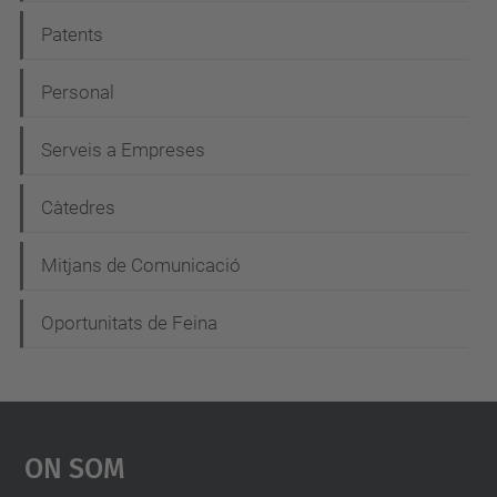
g
Patents
a
c
Personal
i
Serveis a Empreses
ó
Càtedres
Mitjans de Comunicació
Oportunitats de Feina
On Som