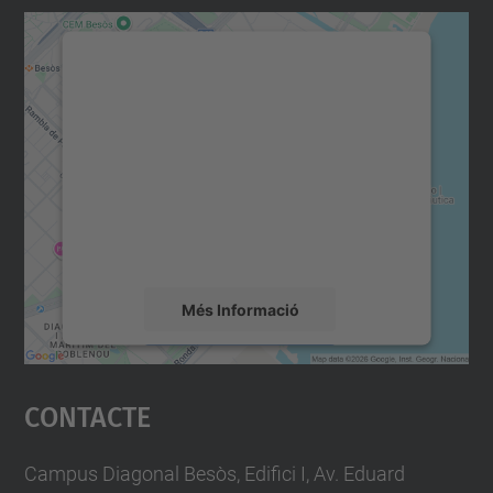
Necessitem el vostre
consentiment per carregar el
servei Google Maps!
Utilitzem un servei de tercers per incrustar
contingut del mapa que pugui recollir dades
sobre la vostra activitat. Reviseu-ne els
detalls i accepteu el servei per veure el
mapa.
Més Informació
Accepta
Contacte
powered by
Usercentrics Consent
Management Platform
Campus Diagonal Besòs, Edifici I, Av. Eduard