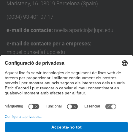
Maristany, 16. 08019 Barcelona (Spain)
(0034) 93 401 07 17
e-mail de contacte:
noelia.aparicio[at]upc.edu
e-mail de contacte per a empreses:
miquel.punset[at]upc.edu
Formulari de contacte
Llista Xarxes Socials
© UPC