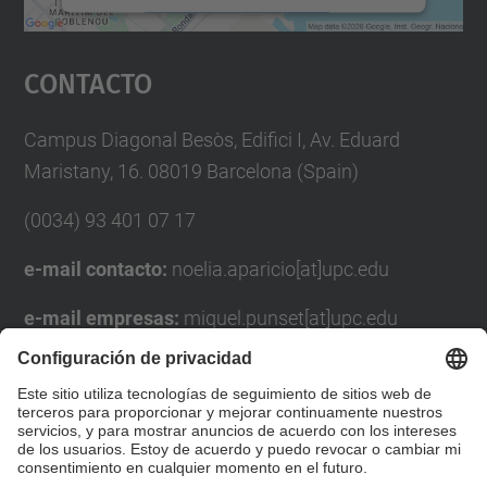
Aceptar
Contacto
powered by
Usercentrics Consent
Management Platform
Campus Diagonal Besòs, Edifici I, Av. Eduard
Maristany, 16. 08019 Barcelona (Spain)
(0034) 93 401 07 17
e-mail contacto:
noelia.aparicio[at]upc.edu
e-mail empresas:
miquel.punset[at]upc.edu
Formulario de contacto
Lista Redes Sociales