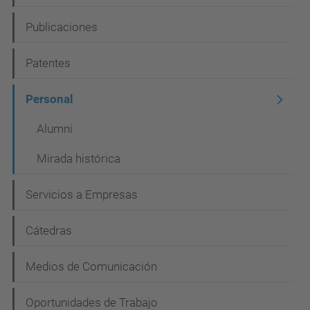
v
e
Publicaciones
g
Patentes
a
c
Personal
i
Alumni
ó
Mirada histórica
n
Servicios a Empresas
Cátedras
Medios de Comunicación
Oportunidades de Trabajo