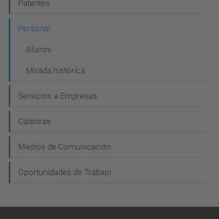
Patentes
a
c
Personal
i
Alumni
ó
Mirada histórica
n
Servicios a Empresas
Cátedras
Medios de Comunicación
Oportunidades de Trabajo