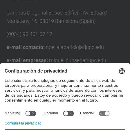
Management Platform
Campus Diagonal Besòs, Edifici I, Av. Eduard
Maristany, 16. 08019 Barcelona (Spain)
(0034) 93 401 07 17
e-mail contacto:
noelia.aparicio[at]upc.edu
e-mail empresas:
miquel.punset[at]upc.edu
Formulario de contacto
Lista Redes Sociales