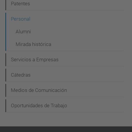
Patentes
a
c
Personal
i
Alumni
ó
Mirada histórica
n
Servicios a Empresas
Cátedras
Medios de Comunicación
Oportunidades de Trabajo