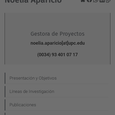
Gestora de Proyectos
noelia.aparicio[at]upc.edu
(0034) 93 401 07 17
N
Presentación y Objetivos
a
Líneas de Investigación
v
e
Publicaciones
g