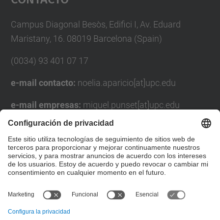
Management Platform
Campus Diagonal Besòs, Edifici I, Av. Eduard
Maristany, 16. 08019 Barcelona (Spain)
(0034) 93 401 07 17
e-mail contacto:
noelia.aparicio[at]upc.edu
e-mail empresas:
miquel.punset[at]upc.edu
Formulario de contacto
Lista Redes Sociales