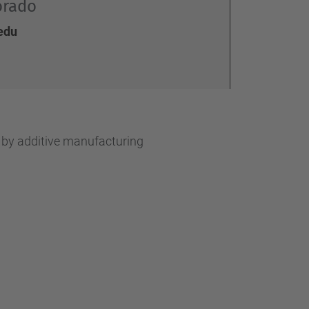
d
orado
a
.edu
…
s by additive manufacturing