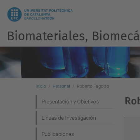
Biomateriales, Biomecán
Inicio
Personal
Roberto Fagotto
Rob
N
Presentación y Objetivos
a
Líneas de Investigación
v
e
Publicaciones