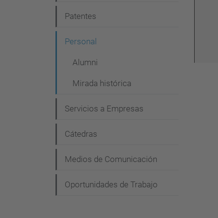
g
Patentes
a
c
Personal
i
Alumni
ó
Mirada histórica
n
Servicios a Empresas
Cátedras
Medios de Comunicación
Oportunidades de Trabajo