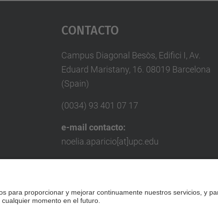
Contacto
Campus Diagonal Besòs, Edifici I, Av.
Eduard Maristany, 16. 08019 Barcelona
(Spain)
(0034) 93 401 07 17
e-mail contacto:
noelia.aparicio[at]upc.edu
e-mail empresas:
miquel.punset[at]upc.edu
Formulario de contacto