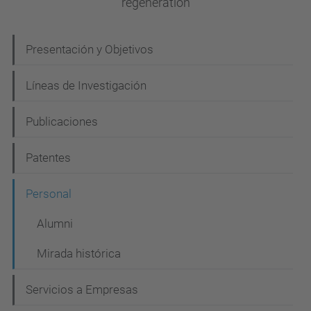
regeneration
N
Presentación y Objetivos
a
Líneas de Investigación
v
e
Publicaciones
g
Patentes
a
c
Personal
i
Alumni
ó
Mirada histórica
n
Servicios a Empresas