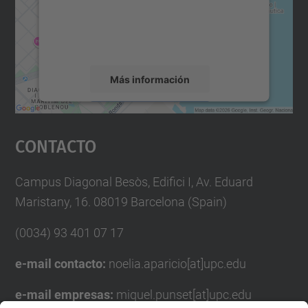
recopilar datos sobre su actividad. Le
rogamos que revise los detalles y acepte el
servicio para ver este mapa.
Más información
Aceptar
Contacto
powered by
Usercentrics Consent
Management Platform
Campus Diagonal Besòs, Edifici I, Av. Eduard
Maristany, 16. 08019 Barcelona (Spain)
(0034) 93 401 07 17
e-mail contacto:
noelia.aparicio[at]upc.edu
e-mail empresas:
miquel.punset[at]upc.edu