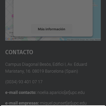
incrustar contenido de mapas que puede
recopilar datos sobre su actividad. Le
rogamos que revise los detalles y acepte el
servicio para ver este mapa.
Más información
Aceptar
Contacto
powered by
Usercentrics Consent
Management Platform
Campus Diagonal Besòs, Edifici I, Av. Eduard
Maristany, 16. 08019 Barcelona (Spain)
(0034) 93 401 07 17
e-mail contacto:
noelia.aparicio[at]upc.edu
e-mail empresas:
miquel.punset[at]upc.edu