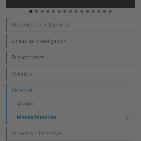
N
Presentación y Objetivos
a
Líneas de Investigación
v
e
Publicaciones
g
Patentes
a
c
Personal
i
Alumni
ó
Mirada histórica
n
Servicios a Empresas