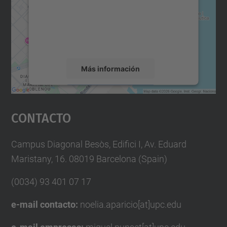
incrustar contenido de mapas que puede
recopilar datos sobre su actividad. Le
rogamos que revise los detalles y acepte el
servicio para ver este mapa.
Más información
Aceptar
Contacto
powered by
Usercentrics Consent
Management Platform
Campus Diagonal Besòs, Edifici I, Av. Eduard
Maristany, 16. 08019 Barcelona (Spain)
(0034) 93 401 07 17
e-mail contacto:
noelia.aparicio[at]upc.edu