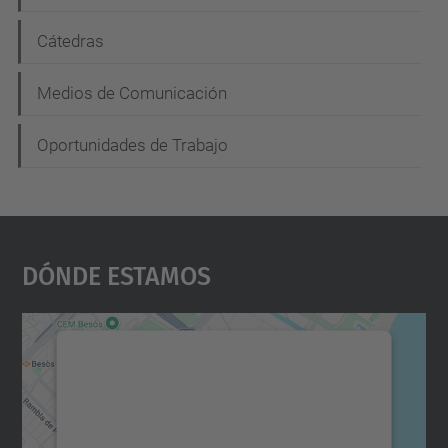
ó
n
Cátedras
Medios de Comunicación
Oportunidades de Trabajo
Dónde Estamos
Necesitamos su consentimiento
para cargar el servicio Google
Maps.
Utilizamos un servicio de terceros para