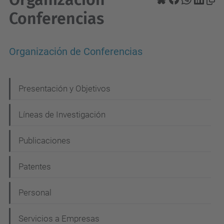
Conferencias
Organización de Conferencias
N
Presentación y Objetivos
a
Líneas de Investigación
v
e
Publicaciones
g
Patentes
a
c
Personal
i
Servicios a Empresas