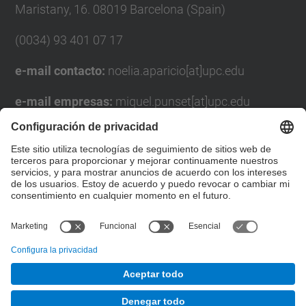
Maristany, 16. 08019 Barcelona (Spain)
(0034) 93 401 07 17
e-mail contacto:
noelia.aparicio[at]upc.edu
e-mail empresas:
miquel.punset[at]upc.edu
Formulario de contacto
Lista Redes Sociales
© UPC