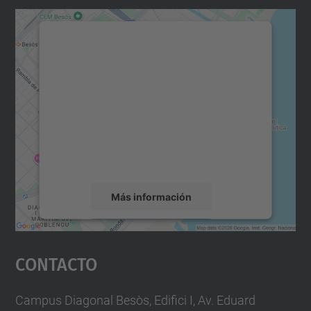
Necesitamos su consentimiento
para cargar el servicio Google
Maps.
Utilizamos un servicio de terceros para
incrustar contenido de mapas que puede
recopilar datos sobre su actividad. Le
rogamos que revise los detalles y acepte el
servicio para ver este mapa.
Más información
Aceptar
Contacto
powered by
Usercentrics Consent
Management Platform
Campus Diagonal Besòs, Edifici I, Av. Eduard