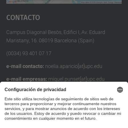
Aceptar
Contacto
powered by
Usercentrics Consent
Management Platform
Campus Diagonal Besòs, Edifici I, Av. Eduard
Maristany, 16. 08019 Barcelona (Spain)
(0034) 93 401 07 17
e-mail contacto:
noelia.aparicio[at]upc.edu
e-mail empresas:
miquel.punset[at]upc.edu
Formulario de contacto
Lista Redes Sociales