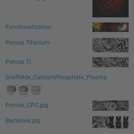
Functionalization
Porous Titanium
Porous Ti
Scaffolds_CalciumPhosphate_Plasma
Porous_CPC.jpg
Bactèries.jpg