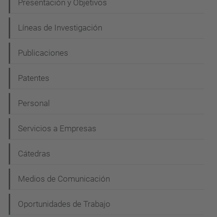
N
Presentación y Objetivos
a
Líneas de Investigación
v
e
Publicaciones
g
Patentes
a
c
Personal
i
Servicios a Empresas
ó
n
Cátedras
Medios de Comunicación
Oportunidades de Trabajo