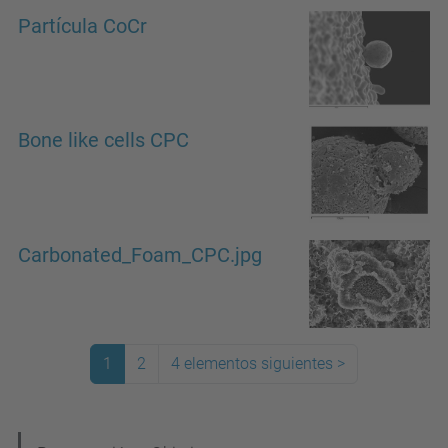
Partícula CoCr
Bone like cells CPC
Carbonated_Foam_CPC.jpg
1
2
4 elementos siguientes
>
(actual)