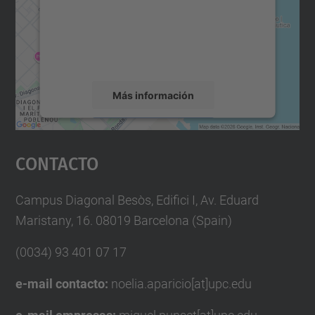
incrustar contenido de mapas que puede
recopilar datos sobre su actividad. Le
rogamos que revise los detalles y acepte el
servicio para ver este mapa.
Más información
Aceptar
Contacto
powered by
Usercentrics Consent
Management Platform
Campus Diagonal Besòs, Edifici I, Av. Eduard
Maristany, 16. 08019 Barcelona (Spain)
(0034) 93 401 07 17
e-mail contacto:
noelia.aparicio[at]upc.edu