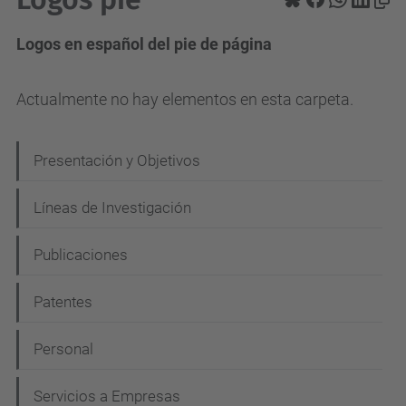
Logos en español del pie de página
Actualmente no hay elementos en esta carpeta.
N
Presentación y Objetivos
a
Líneas de Investigación
v
e
Publicaciones
g
Patentes
a
c
Personal
i
Servicios a Empresas