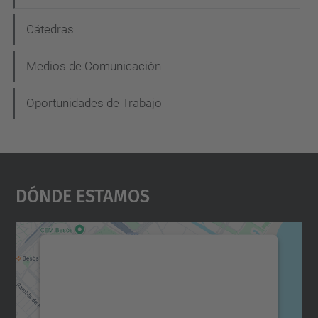
ó
n
Cátedras
Medios de Comunicación
Oportunidades de Trabajo
Dónde Estamos
Necesitamos su consentimiento
para cargar el servicio Google
Maps.
Utilizamos un servicio de terceros para