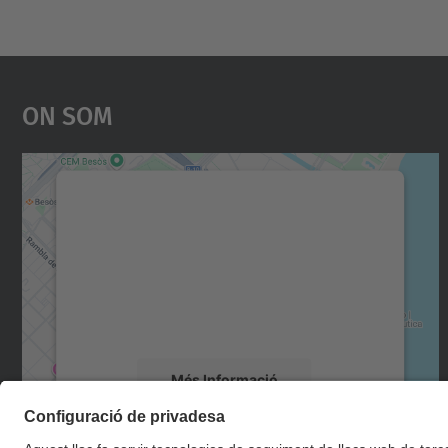
On Som
Necessitem el vostre consentiment
per carregar el servei Google Maps!
Utilitzem un servei de tercers per incrustar
contingut del mapa que pugui recollir dades
sobre la vostra activitat. Reviseu-ne els
detalls i accepteu el servei per veure el mapa.
Més Informació
Accepta