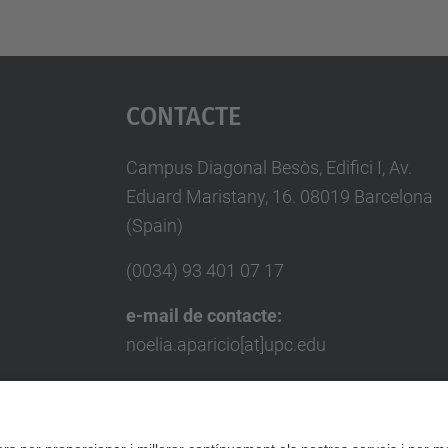
Contacte
Campus Diagonal Besòs, Edifici I, Av.
Eduard Maristany, 16. 08019 Barcelona
(Spain)
(0034) 93 401 07 17
e-mail de contacte:
noelia.aparicio[at]upc.edu
e-mail de contacte per a empreses:
miquel.punset[at]upc.edu