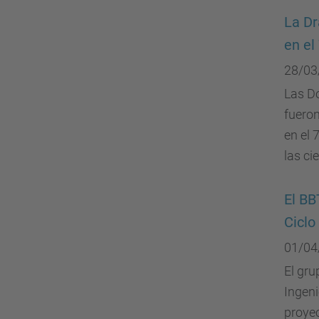
La Dr
en el
28/03
Las Do
fueron
en el 
las ci
El BB
Ciclo
01/04
El gru
Ingeni
proyec