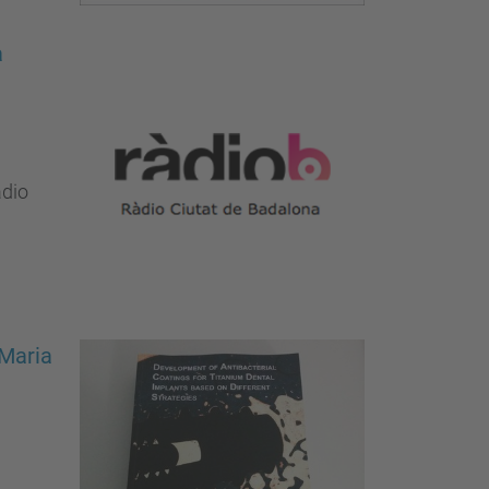
a
adio
 Maria