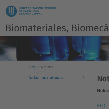
Biomateriales, Biomecán
Inicio
Noticias
Not
Todas las notícias
Notíci
El Dr