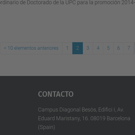
rdinario de Doctorado de la UPC para la promoción 2014-
<
10 elementos anteriores
1
2
3
4
5
6
7
(actual)
Contacto
Campus Diagonal Besòs, Edifici I, Av.
Eduard Maristany, 16. 08019 Barcelona
(Spain)