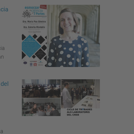
ncia
ia
án
 del
da