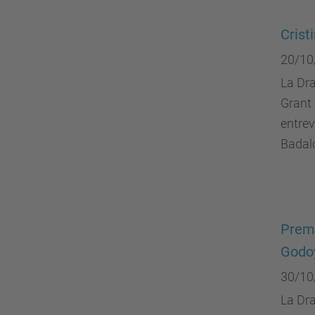
Crist
20/10
La Dra
Grant 
entre
Badal
Premi
Godoy
30/10
La Dra