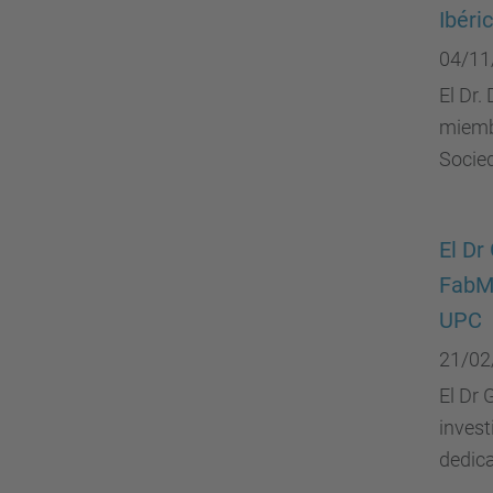
Ibéri
04/11
El Dr.
miembr
Socied
El Dr
FabMe
UPC
21/02
El Dr 
invest
dedica