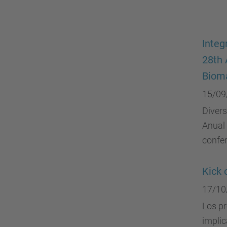
Integ
28th 
Bioma
15/09
Diver
Anual 
confer
Kick 
17/10
Los pr
implic