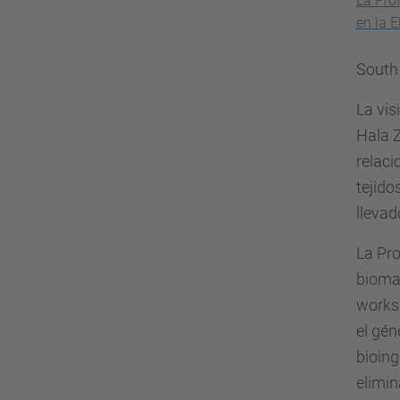
La Prof
en la 
South
La vis
Hala Z
relaci
tejido
llevad
La Pro
biomat
worksh
el gén
bioing
elimin