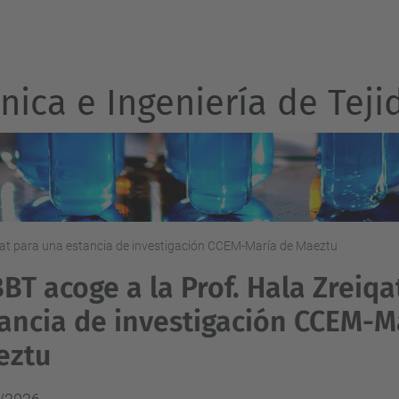
ica e Ingeniería de Teji
iqat para una estancia de investigación CCEM-María de Maeztu
BBT acoge a la Prof. Hala Zreiq
ancia de investigación CCEM-M
eztu