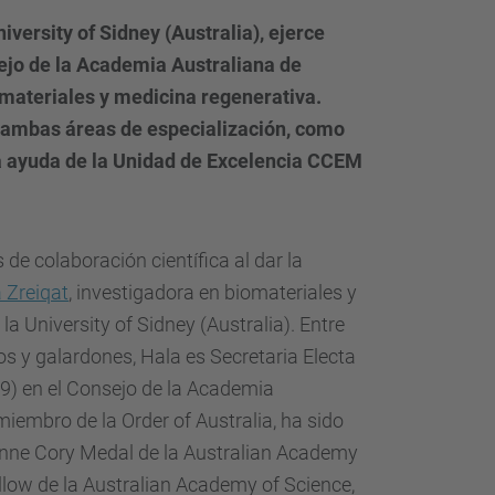
d
iversity of Sidney (Australia), ejerce
a
ejo de la Academia Australiana de
…
omateriales y medicina regenerativa.
n ambas áreas de especialización, como
la ayuda de la Unidad de Excelencia CCEM
 de colaboración científica al dar la
 Zreiqat
, investigadora en biomateriales y
la University of Sidney (Australia). Entre
s y galardones, Hala es Secretaria Electa
) en el Consejo de la Academia
miembro de la Order of Australia, ha sido
nne Cory Medal de la Australian Academy
llow de la Australian Academy of Science,