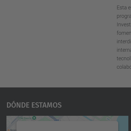
Esta e
progra
Invest
foment
interd
intern
tecnol
colabo
Dónde Estamos