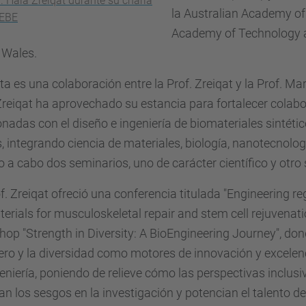
. Hala Zreiqat durante su charla
la Australian Academy of
EEBE
Academy of Technology an
 Wales.
ita es una colaboración entre la Prof. Zreiqat y la Prof. Ma
reiqat ha aprovechado su estancia para fortalecer colab
onadas con el diseño e ingeniería de biomateriales sintét
s, integrando ciencia de materiales, biología, nanotecnolog
o a cabo dos seminarios, uno de carácter científico y otro
f. Zreiqat ofreció una conferencia titulada "Engineering 
erials for musculoskeletal repair and stem cell rejuvenati
op "Strength in Diversity: A BioEngineering Journey", do
ero y la diversidad como motores de innovación y excelenci
eniería, poniendo de relieve cómo las perspectivas inclus
an los sesgos en la investigación y potencian el talento de