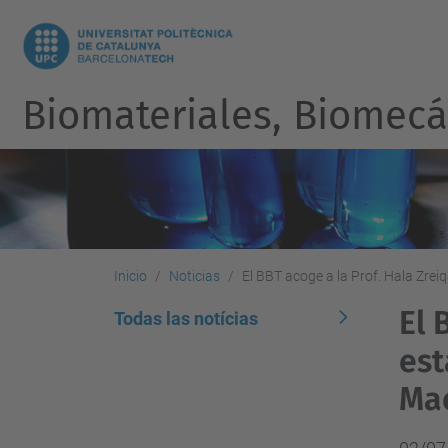
Biomateriales, Biomecán
Inicio
Noticias
El BBT acoge a la Prof. Hala Zre
El 
Todas las notícias
est
Ma