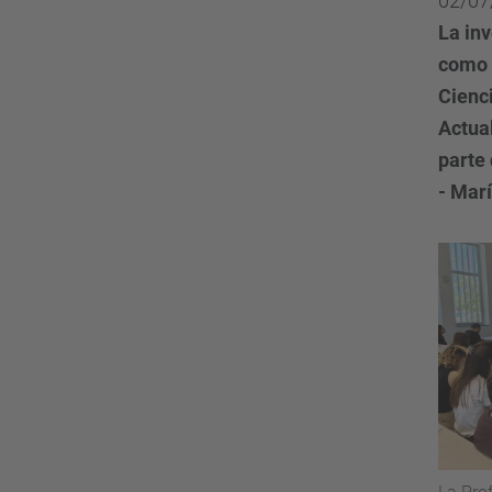
02/07
La inv
como 
Cienc
Actua
parte
- Mar