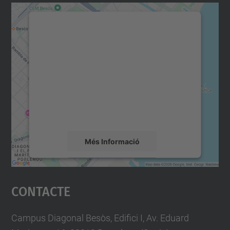
Necessitem el vostre
consentiment per carregar el
servei Google Maps!
Utilitzem un servei de tercers per incrustar
contingut del mapa que pugui recollir dades
sobre la vostra activitat. Reviseu-ne els
detalls i accepteu el servei per veure el
mapa.
Més Informació
Accepta
Contacte
powered by
Usercentrics Consent
Management Platform
Campus Diagonal Besòs, Edifici I, Av. Eduard