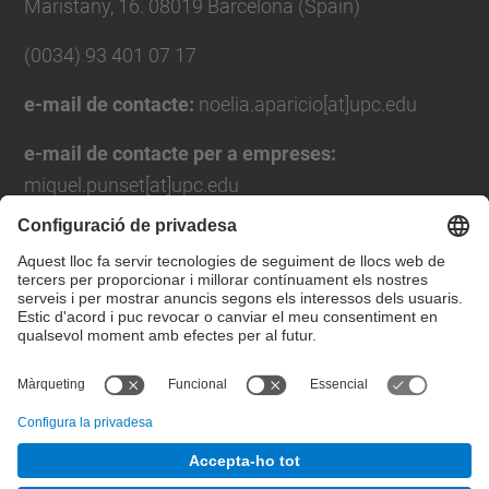
Maristany, 16. 08019 Barcelona (Spain)
(0034) 93 401 07 17
e-mail de contacte:
noelia.aparicio[at]upc.edu
e-mail de contacte per a empreses:
miquel.punset[at]upc.edu
Formulari de contacte
Llista Xarxes Socials
© UPC